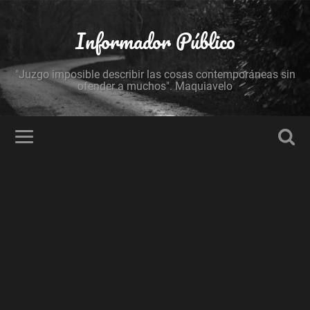
Informador Público
"Juzgo imposible describir las cosas contemporáneas sin
ofender a muchos". Maquiavelo