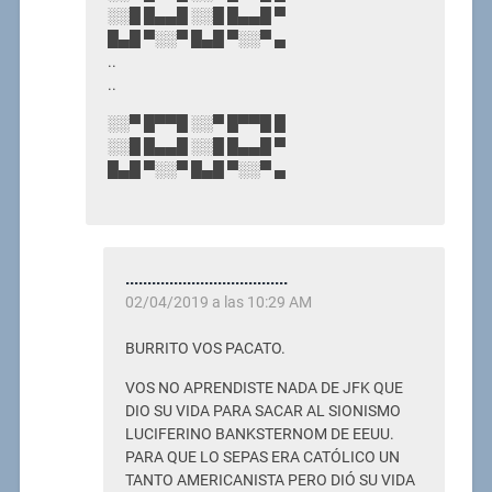
░░█ █▄▄█ ░░█ █▄▄█ ▀
█▄█ ▀░░▀ █▄█ ▀░░▀ ▄
..
..
░░▀ █▀▀█ ░░▀ █▀▀█ █
░░█ █▄▄█ ░░█ █▄▄█ ▀
█▄█ ▀░░▀ █▄█ ▀░░▀ ▄
.....................................
02/04/2019 a las 10:29 AM
BURRITO VOS PACATO.
VOS NO APRENDISTE NADA DE JFK QUE
DIO SU VIDA PARA SACAR AL SIONISMO
LUCIFERINO BANKSTERNOM DE EEUU.
PARA QUE LO SEPAS ERA CATÓLICO UN
TANTO AMERICANISTA PERO DIÓ SU VIDA