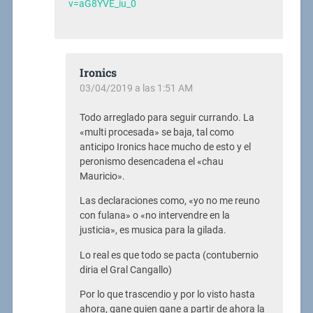
v=aG8YVE_iu_0
Ironics
03/04/2019 a las 1:51 AM
Todo arreglado para seguir currando. La
«multi procesada» se baja, tal como
anticipo Ironics hace mucho de esto y el
peronismo desencadena el «chau
Mauricio».
Las declaraciones como, «yo no me reuno
con fulana» o «no intervendre en la
justicia», es musica para la gilada.
Lo real es que todo se pacta (contubernio
diria el Gral Cangallo)
Por lo que trascendio y por lo visto hasta
ahora, gane quien gane a partir de ahora la