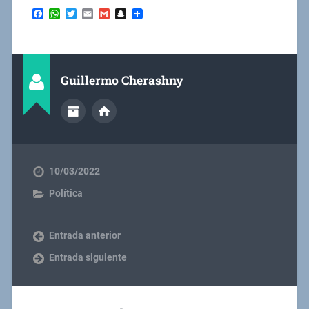
Facebook
WhatsApp
Twitter
Email
Gmail
Snapchat
Guillermo Cherashny
10/03/2022
Política
Entrada anterior
Entrada siguiente