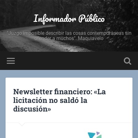
Informador Público
"Juzgo imposible describir las cosas contemporáneas sin
ofender a muchos". Maquiavelo
Newsletter financiero: «La
licitación no saldó la
discusión»