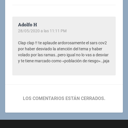
Adolfo H
28/05/2020 a las 11:11 PM
Clap clap !! te aplaude ardorosamente el sars cov2
por haber desviado la atención del tema y haber
volado por las ramas…pero igual no lo vas a desviar
y te tiene marcado como «población de riesgo»…jaja
LOS COMENTARIOS ESTÁN CERRADOS.