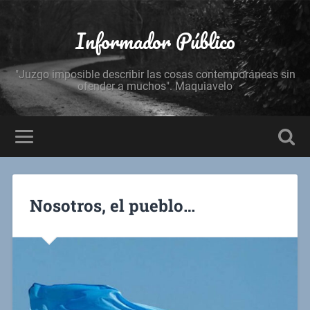
Informador Público
"Juzgo imposible describir las cosas contemporáneas sin
ofender a muchos". Maquiavelo
Nosotros, el pueblo…