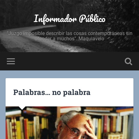
Informador Público
"Juzgo imposible describir las cosas contemporáneas sin
ofender a muchos". Maquiavelo
Palabras… no palabra