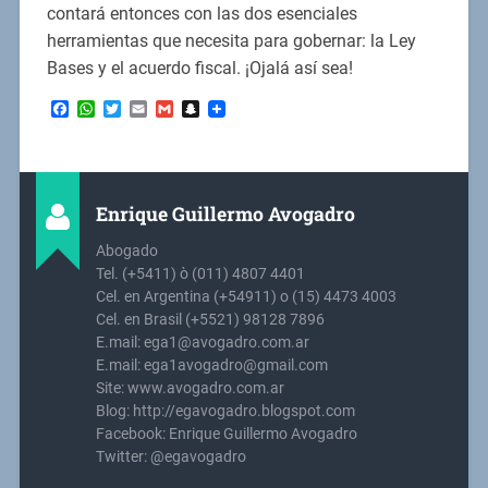
contará entonces con las dos esenciales
herramientas que necesita para gobernar: la Ley
Bases y el acuerdo fiscal. ¡Ojalá así sea!
Facebook
WhatsApp
Twitter
Email
Gmail
Snapchat
Enrique Guillermo Avogadro
Abogado
Tel. (+5411) ò (011) 4807 4401
Cel. en Argentina (+54911) o (15) 4473 4003
Cel. en Brasil (+5521) 98128 7896
E.mail: ega1@avogadro.com.ar
E.mail: ega1avogadro@gmail.com
Site: www.avogadro.com.ar
Blog: http://egavogadro.blogspot.com
Facebook: Enrique Guillermo Avogadro
Twitter: @egavogadro