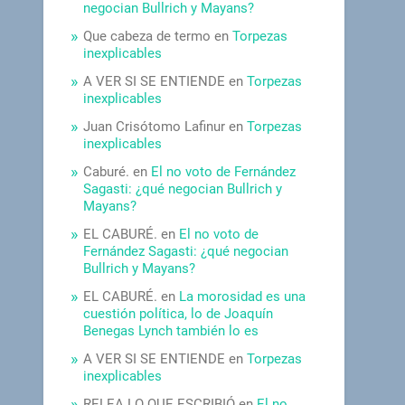
negocian Bullrich y Mayans?
Que cabeza de termo
en
Torpezas
inexplicables
A VER SI SE ENTIENDE
en
Torpezas
inexplicables
Juan Crisótomo Lafinur
en
Torpezas
inexplicables
Caburé.
en
El no voto de Fernández
Sagasti: ¿qué negocian Bullrich y
Mayans?
EL CABURÉ.
en
El no voto de
Fernández Sagasti: ¿qué negocian
Bullrich y Mayans?
EL CABURÉ.
en
La morosidad es una
cuestión política, lo de Joaquín
Benegas Lynch también lo es
A VER SI SE ENTIENDE
en
Torpezas
inexplicables
RELEA LO QUE ESCRIBIÓ
en
El no