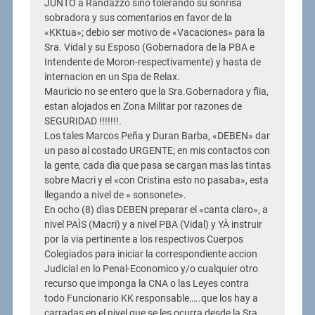
JUNTO a Randazzo sino tolerando su sonrisa
sobradora y sus comentarios en favor de la
«KKtua»; debio ser motivo de «Vacaciones» para la
Sra. Vidal y su Esposo (Gobernadora de la PBA e
Intendente de Moron-respectivamente) y hasta de
internacion en un Spa de Relax.
Mauricio no se entero que la Sra.Gobernadora y flia,
estan alojados en Zona Militar por razones de
SEGURIDAD !!!!!!!.
Los tales Marcos Peña y Duran Barba, «DEBEN» dar
un paso al costado URGENTE; en mis contactos con
la gente, cada dìa que pasa se cargan mas las tintas
sobre Macri y el «con Cristina esto no pasaba», esta
llegando a nivel de » sonsonete».
En ocho (8) dìas DEBEN preparar el «canta claro», a
nivel PAÌS (Macri) y a nivel PBA (Vidal) y YÀ instruir
por la via pertinente a los respectivos Cuerpos
Colegiados para iniciar la correspondiente accion
Judicial en lo Penal-Economico y/o cualquier otro
recurso que imponga la CNA o las Leyes contra
todo Funcionario KK responsable…..que los hay a
carradas en el nivel que se les ocurra desde la Sra.