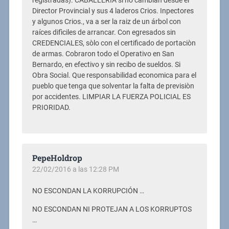
registradas). CABALLERÌA si no cambian desde el
Director Provincial y sus 4 laderos Crios. Inpectores
y algunos Crios., va a ser la raiz de un árbol con
raíces difìciles de arrancar. Con egresados sin
CREDENCIALES, sòlo con el certificado de portaciòn
de armas. Cobraron todo el Operativo en San
Bernardo, en efectivo y sin recibo de sueldos. Si
Obra Social. Que responsabilidad economica para el
pueblo que tenga que solventar la falta de previsiòn
por accidentes. LIMPIAR LA FUERZA POLICIAL ES
PRIORIDAD.
PepeHoldrop
22/02/2016 a las 12:28 PM
NO ESCONDAN LA KORRUPCIÓN …
NO ESCONDAN NI PROTEJAN A LOS KORRUPTOS
…