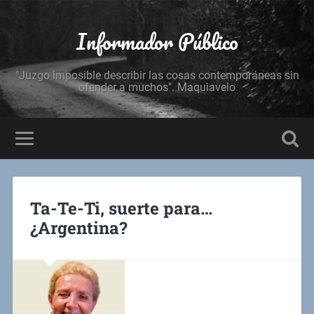
Informador Público
"Juzgo imposible describir las cosas contemporáneas sin
ofender a muchos". Maquiavelo
Ta-Te-Ti, suerte para…
¿Argentina?