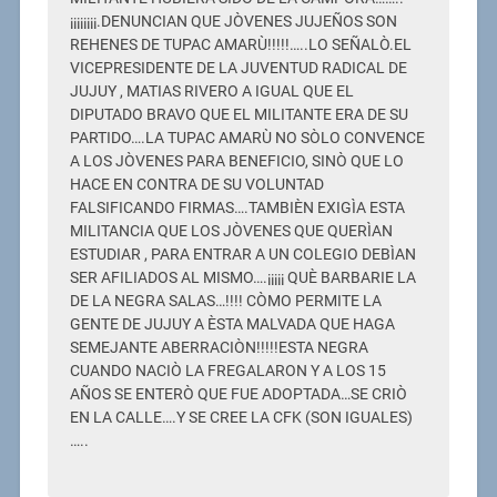
¡¡¡¡¡¡¡¡.DENUNCIAN QUE JÒVENES JUJEÑOS SON
REHENES DE TUPAC AMARÙ!!!!!…..LO SEÑALÒ.EL
VICEPRESIDENTE DE LA JUVENTUD RADICAL DE
JUJUY , MATIAS RIVERO A IGUAL QUE EL
DIPUTADO BRAVO QUE EL MILITANTE ERA DE SU
PARTIDO….LA TUPAC AMARÙ NO SÒLO CONVENCE
A LOS JÒVENES PARA BENEFICIO, SINÒ QUE LO
HACE EN CONTRA DE SU VOLUNTAD
FALSIFICANDO FIRMAS….TAMBIÈN EXIGÌA ESTA
MILITANCIA QUE LOS JÒVENES QUE QUERÌAN
ESTUDIAR , PARA ENTRAR A UN COLEGIO DEBÌAN
SER AFILIADOS AL MISMO….¡¡¡¡¡ QUÈ BARBARIE LA
DE LA NEGRA SALAS…!!!! CÒMO PERMITE LA
GENTE DE JUJUY A ÈSTA MALVADA QUE HAGA
SEMEJANTE ABERRACIÒN!!!!!ESTA NEGRA
CUANDO NACIÒ LA FREGALARON Y A LOS 15
AÑOS SE ENTERÒ QUE FUE ADOPTADA…SE CRIÒ
EN LA CALLE….Y SE CREE LA CFK (SON IGUALES)
…..