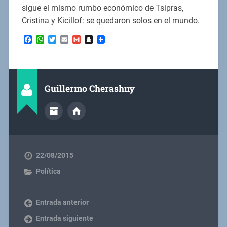
sigue el mismo rumbo económico de Tsipras,
Cristina y Kicillof: se quedaron solos en el mundo.
Facebook
WhatsApp
Twitter
Email
Gmail
Snapchat
Guillermo Cherashny
22/08/2015
Política
Entrada anterior
Entrada siguiente