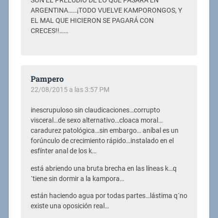
SON EL PRELUDIO DE LO QUE PASARÁ EN
ARGENTINA……¡TODO VUELVE KAMPORONGOS, Y
EL MAL QUE HICIERON SE PAGARÁ CON
CRECES!!……
Pampero
22/08/2015 a las 3:57 PM
inescrupuloso sin claudicaciones…corrupto
visceral…de sexo alternativo…cloaca moral…
caradurez patológica…sin embargo… aníbal es un
forúnculo de crecimiento rápido…instalado en el
esfínter anal de los k…
está abriendo una bruta brecha en las líneas k…q
´tiene sin dormir a la kampora…
están haciendo agua por todas partes…lástima q´no
existe una oposición real…