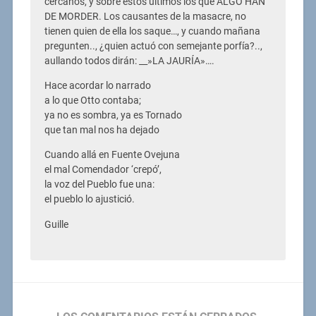
cercanos, y sobre estos últimos los que ALGO HAN
DE MORDER. Los causantes de la masacre, no
tienen quien de ella los saque…, y cuando mañana
pregunten.., ¿quien actuó con semejante porfía?..,
aullando todos dirán: __»LA JAURÍA»….
Hace acordar lo narrado
a lo que Otto contaba;
ya no es sombra, ya es Tornado
que tan mal nos ha dejado
Cuando allá en Fuente Ovejuna
el mal Comendador ‘crepó’,
la voz del Pueblo fue una:
el pueblo lo ajustició.
Guille