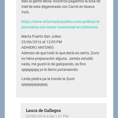
días la gente decía: nosotros pagamos la luna de
miel de esta degenerada con Carrió en Nueva
York.
https://www.informadorpublico.com/politica/el-
peronismo-con-temor-reverencial-al-cristinismo
Marta Puerto San Julian
23/06/2016 at 12:05 PM
ADHIERO ANTONIO.
Además de que todo lo que decís es cierto, Zuvic
no tiene preparación alguna. Jamás estudió
nada, me gustó lo de galopando, es fino
ajajajajajaj yo lo llamo putaneando.
Linda piedra pa la honda la Zuvic
ajajajajajajajajaj
Laura de Gallegos
23/06/2016 a las 1:31 PM