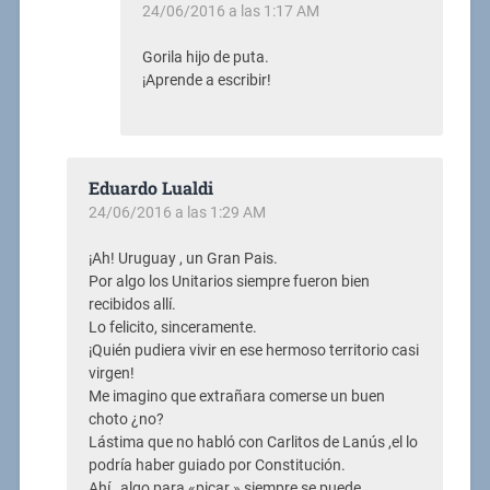
24/06/2016 a las 1:17 AM
Gorila hijo de puta.
¡Aprende a escribir!
Eduardo Lualdi
24/06/2016 a las 1:29 AM
¡Ah! Uruguay , un Gran Pais.
Por algo los Unitarios siempre fueron bien
recibidos allí.
Lo felicito, sinceramente.
¡Quién pudiera vivir en ese hermoso territorio casi
virgen!
Me imagino que extrañara comerse un buen
choto ¿no?
Lástima que no habló con Carlitos de Lanús ,el lo
podría haber guiado por Constitución.
Ahí , algo para «picar » siempre se puede