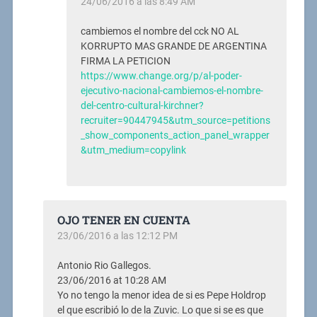
24/06/2016 a las 8:49 AM
cambiemos el nombre del cck NO AL
KORRUPTO MAS GRANDE DE ARGENTINA
FIRMA LA PETICION
https://www.change.org/p/al-poder-
ejecutivo-nacional-cambiemos-el-nombre-
del-centro-cultural-kirchner?
recruiter=90447945&utm_source=petitions
_show_components_action_panel_wrapper
&utm_medium=copylink
OJO TENER EN CUENTA
23/06/2016 a las 12:12 PM
Antonio Rio Gallegos.
23/06/2016 at 10:28 AM
Yo no tengo la menor idea de si es Pepe Holdrop
el que escribió lo de la Zuvic. Lo que si se es que