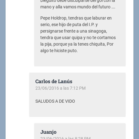
Dieguito debe disculparse del gol con la
mano y alla vamos mundo del futuro ….
Pepe Holdrop, tendras que laburar en
serio, ese hijo de puta del I.P. y
persignarse frente a una sinagoga,
tendra que usar quipa y no te cortamos
la pija, porque ya la tenes chiquita, Por
algo te hiciste puto.
Carlos de Lanús
23/06/2016 a las 7:12 PM
SALUDOS A DE VIDO
Juanjo
23/06/2016 a las 8:28 PM