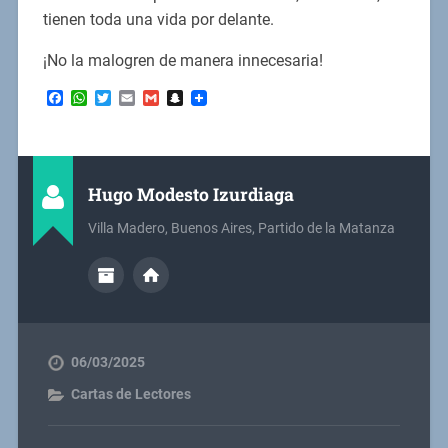
tienen toda una vida por delante.
¡No la malogren de manera innecesaria!
Facebook
WhatsApp
Twitter
Email
Gmail
Snapchat
Hugo Modesto Izurdiaga
Villa Madero, Buenos Aires, Partido de la Matanza
06/03/2025
Cartas de Lectores