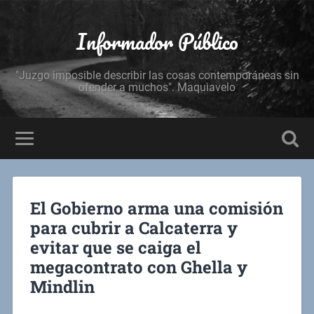
Informador Público
"Juzgo imposible describir las cosas contemporáneas sin
ofender a muchos". Maquiavelo
El Gobierno arma una comisión
para cubrir a Calcaterra y
evitar que se caiga el
megacontrato con Ghella y
Mindlin