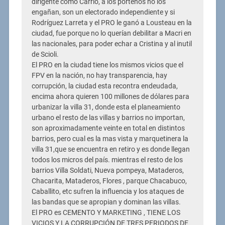
dirigente como Carrió, a los porteños no los
engañan, son un electorado independiente y si
Rodríguez Larreta y el PRO le ganó a Lousteau en la
ciudad, fue porque no lo querían debilitar a Macri en
las nacionales, para poder echar a Cristina y al inutil
de Scioli.
El PRO en la ciudad tiene los mismos vicios que el
FPV en la nación, no hay transparencia, hay
corrupción, la ciudad esta recontra endeudada,
encima ahora quieren 100 millones de dólares para
urbanizar la villa 31, donde esta el planeamiento
urbano el resto de las villas y barrios no importan,
son aproximadamente veinte en total en distintos
barrios, pero cual es la mas vista y marquetinera la
villa 31,que se encuentra en retiro y es donde llegan
todos los micros del país. mientras el resto de los
barrios Villa Soldati, Nueva pompeya, Mataderos,
Chacarita, Mataderos, Flores , parque Chacabuco,
Caballito, etc sufren la influencia y los ataques de
las bandas que se apropian y dominan las villas.
El PRO es CEMENTO Y MARKETING , TIENE LOS
VICIOS Y LA CORRUPCIÓN DE TRES PERIODOS DE