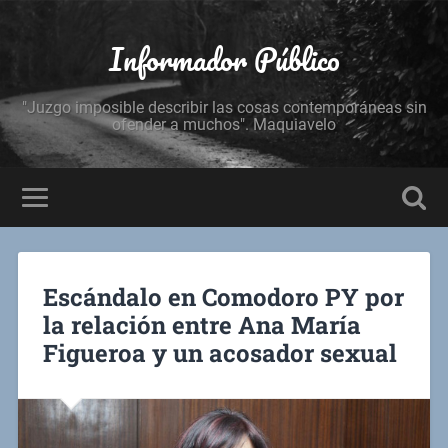
Informador Público
"Juzgo imposible describir las cosas contemporáneas sin
ofender a muchos". Maquiavelo
Escándalo en Comodoro PY por
la relación entre Ana María
Figueroa y un acosador sexual