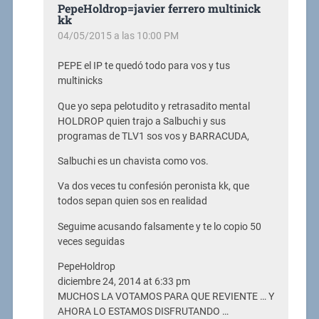
PepeHoldrop=javier ferrero multinick
kk
04/05/2015 a las 10:00 PM
PEPE el IP te quedó todo para vos y tus
multinicks
Que yo sepa pelotudito y retrasadito mental
HOLDROP quien trajo a Salbuchi y sus
programas de TLV1 sos vos y BARRACUDA,
Salbuchi es un chavista como vos.
Va dos veces tu confesión peronista kk, que
todos sepan quien sos en realidad
Seguime acusando falsamente y te lo copio 50
veces seguidas
PepeHoldrop
diciembre 24, 2014 at 6:33 pm
MUCHOS LA VOTAMOS PARA QUE REVIENTE … Y
AHORA LO ESTAMOS DISFRUTANDO …