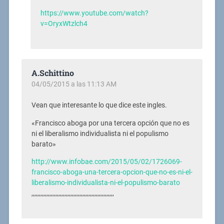
https://www.youtube.com/watch?
v=OryxWtzlch4
A.Schittino
04/05/2015 a las 11:13 AM
Vean que interesante lo que dice este ingles.
«Francisco aboga por una tercera opción que no es
ni el liberalismo individualista ni el populismo
barato»
http://www.infobae.com/2015/05/02/1726069-
francisco-aboga-una-tercera-opcion-que-no-es-ni-el-
liberalismo-individualista-ni-el-populismo-barato
,,,,,,,,,,,,,,,,,,,,,,,,,,,,,,,,,,,,,,,,,,,,,,,,,,,,,,,