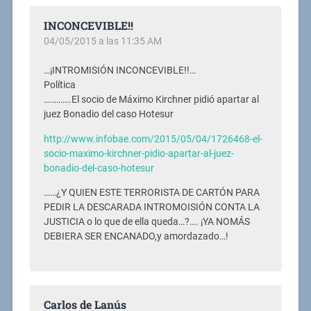
INCONCEVIBLE!!
04/05/2015 a las 11:35 AM
…¡INTROMISIÓN INCONCEVIBLE!!…
Política
………….El socio de Máximo Kirchner pidió apartar al
juez Bonadio del caso Hotesur
http://www.infobae.com/2015/05/04/1726468-el-
socio-maximo-kirchner-pidio-apartar-al-juez-
bonadio-del-caso-hotesur
……¿Y QUIEN ESTE TERRORISTA DE CARTÓN PARA
PEDIR LA DESCARADA INTROMOISIÓN CONTA LA
JUSTICIA o lo que de ella queda…?…. ¡YA NOMÁS
DEBIERA SER ENCANADO,y amordazado…!
Carlos de Lanús