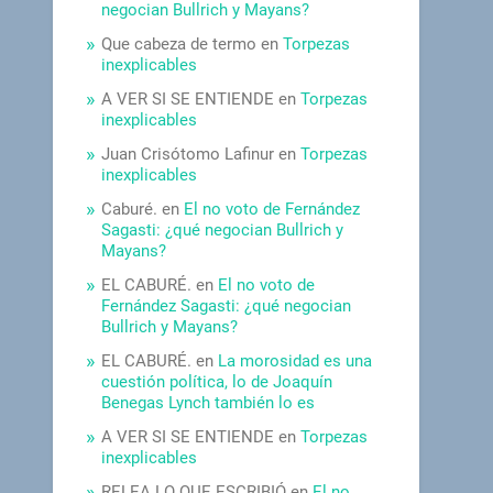
negocian Bullrich y Mayans?
Que cabeza de termo
en
Torpezas
inexplicables
A VER SI SE ENTIENDE
en
Torpezas
inexplicables
Juan Crisótomo Lafinur
en
Torpezas
inexplicables
Caburé.
en
El no voto de Fernández
Sagasti: ¿qué negocian Bullrich y
Mayans?
EL CABURÉ.
en
El no voto de
Fernández Sagasti: ¿qué negocian
Bullrich y Mayans?
EL CABURÉ.
en
La morosidad es una
cuestión política, lo de Joaquín
Benegas Lynch también lo es
A VER SI SE ENTIENDE
en
Torpezas
inexplicables
RELEA LO QUE ESCRIBIÓ
en
El no