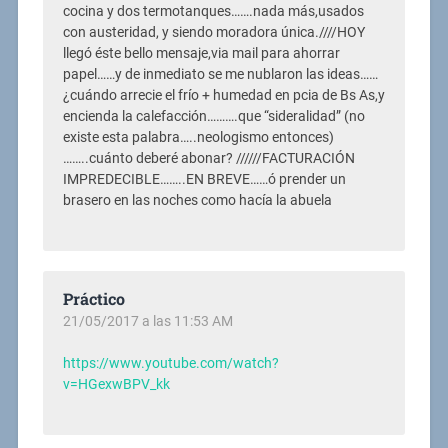
cocina y dos termotanques…….nada más,usados
con austeridad, y siendo moradora única.////HOY
llegó éste bello mensaje,via mail para ahorrar
papel……y de inmediato se me nublaron las ideas……
¿cuándo arrecie el frío + humedad en pcia de Bs As,y
encienda la calefacción……….que “sideralidad” (no
existe esta palabra…..neologismo entonces)
……..cuánto deberé abonar? //////FACTURACIÓN
IMPREDECIBLE……..EN BREVE……ó prender un
brasero en las noches como hacía la abuela
Práctico
21/05/2017 a las 11:53 AM
https://www.youtube.com/watch?
v=HGexwBPV_kk