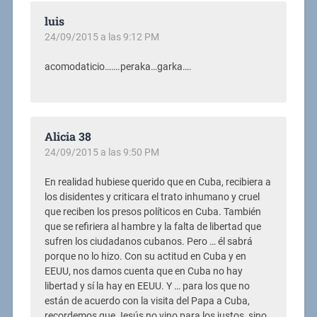
luis
24/09/2015 a las 9:12 PM
acomodaticio…….peraka…garka….
Alicia 38
24/09/2015 a las 9:50 PM
En realidad hubiese querido que en Cuba, recibiera a
los disidentes y criticara el trato inhumano y cruel
que reciben los presos políticos en Cuba. También
que se refiriera al hambre y la falta de libertad que
sufren los ciudadanos cubanos. Pero … él sabrá
porque no lo hizo. Con su actitud en Cuba y en
EEUU, nos damos cuenta que en Cuba no hay
libertad y sí la hay en EEUU. Y … para los que no
están de acuerdo con la visita del Papa a Cuba,
recordemos que Jesús no vino para los justos, sino