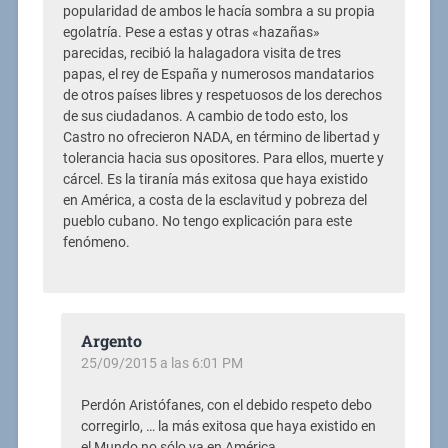
popularidad de ambos le hacía sombra a su propia
egolatría. Pese a estas y otras «hazañas»
parecidas, recibió la halagadora visita de tres
papas, el rey de España y numerosos mandatarios
de otros países libres y respetuosos de los derechos
de sus ciudadanos. A cambio de todo esto, los
Castro no ofrecieron NADA, en término de libertad y
tolerancia hacia sus opositores. Para ellos, muerte y
cárcel. Es la tiranía más exitosa que haya existido
en América, a costa de la esclavitud y pobreza del
pueblo cubano. No tengo explicación para este
fenómeno.
Argento
25/09/2015 a las 6:01 PM
Perdón Aristófanes, con el debido respeto debo
corregirlo, … la más exitosa que haya existido en
el Mundo no sólo ya en América.