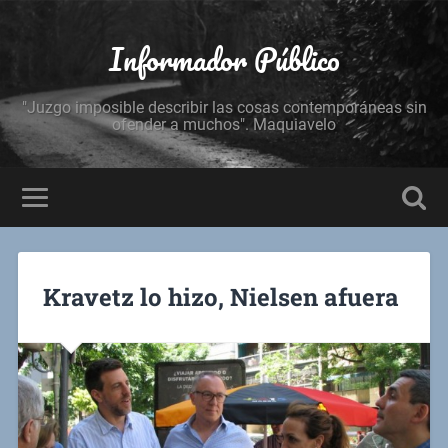
Informador Público
"Juzgo imposible describir las cosas contemporáneas sin
ofender a muchos". Maquiavelo
Kravetz lo hizo, Nielsen afuera