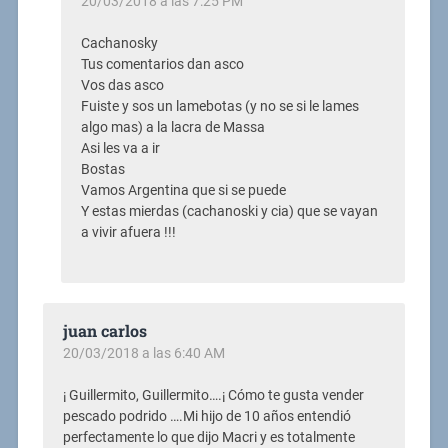
20/03/2018 a las 7:25 PM
Cachanosky
Tus comentarios dan asco
Vos das asco
Fuiste y sos un lamebotas (y no se si le lames
algo mas) a la lacra de Massa
Asi les va a ir
Bostas
Vamos Argentina que si se puede
Y estas mierdas (cachanoski y cia) que se vayan
a vivir afuera !!!
juan carlos
20/03/2018 a las 6:40 AM
¡ Guillermito, Guillermito….¡ Cómo te gusta vender
pescado podrido ….Mi hijo de 10 años entendió
perfectamente lo que dijo Macri y es totalmente