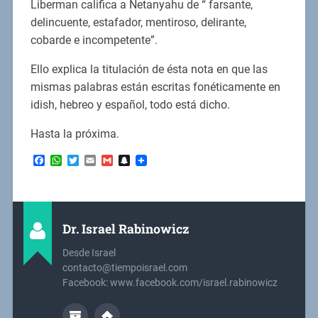
Liberman califica a Netanyahu de “ farsante,
delincuente, estafador, mentiroso, delirante,
cobarde e incompetente”.
Ello explica la titulación de ésta nota en que las
mismas palabras están escritas fonéticamente en
idish, hebreo y español, todo está dicho.
Hasta la próxima.
Facebook
WhatsApp
Twitter
Email
Gmail
Snapchat
Dr. Israel Rabinowicz
Desde Israel
contacto@tiempoisrael.com
Facebook: www.facebook.com/israel.rabinowicz