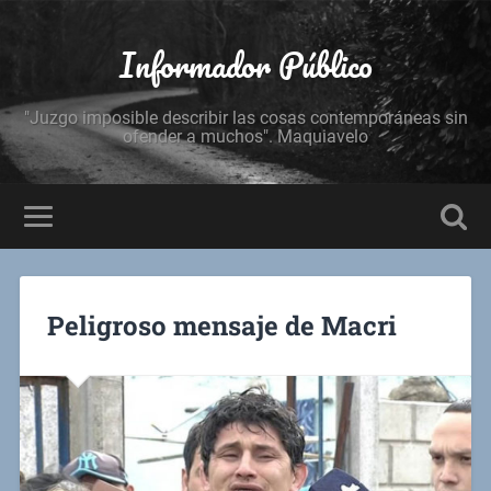
Informador Público
"Juzgo imposible describir las cosas contemporáneas sin
ofender a muchos". Maquiavelo
Peligroso mensaje de Macri