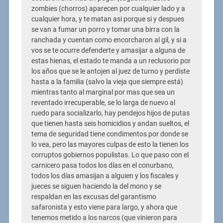
zombies (chorros) aparecen por cualquier lado y a
cualquier hora, y te matan asi porque si y despues
se van a fumar un porro y tomar una birra con la
ranchada y cuentan como encorcharon al gil, y si a
vos se te ocurre defenderte y amasijar a alguna de
estas hienas, el estado te manda a un reclusorio por
los años que se le antojen al juez de turno y perdiste
hasta a la familia (salvo la vieja que siempre está)
mientras tanto al marginal por mas que sea un
reventado irrecuperable, se lo larga de nuevo al
ruedo para socializarlo, hay pendejos hijos de putas
que tienen hasta seis homicidios y andan sueltos, el
tema de seguridad tiene condimentos por donde se
lo vea, pero las mayores culpas de esto la tienen los
corruptos gobiernos populistas. Lo que paso con el
carnicero pasa todos los días en el conurbano,
todos los días amasijan a alguien y los fiscales y
jueces se siguen haciendo la del mono y se
respaldan en las excusas del garantismo
safaronista y esto viene para largo, y ahora que
tenemos metido a los narcos (que vinieron para