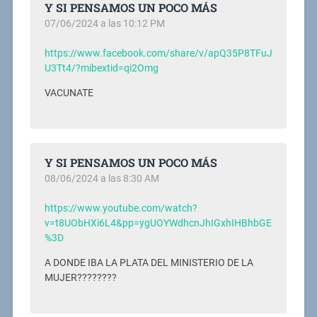
Y SI PENSAMOS UN POCO MÁS
07/06/2024 a las 10:12 PM
https://www.facebook.com/share/v/apQ35P8TFuJ
U3Tt4/?mibextid=qi2Omg
VACUNATE
Y SI PENSAMOS UN POCO MÁS
08/06/2024 a las 8:30 AM
https://www.youtube.com/watch?
v=t8UObHXi6L4&pp=ygUOYWdhcnJhIGxhIHBhbGE
%3D
A DONDE IBA LA PLATA DEL MINISTERIO DE LA
MUJER????????