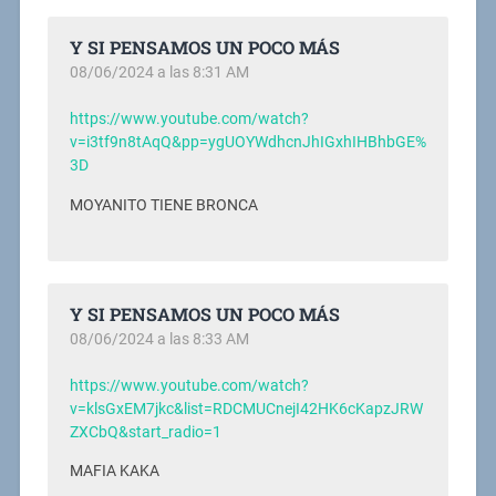
Y SI PENSAMOS UN POCO MÁS
08/06/2024 a las 8:31 AM
https://www.youtube.com/watch?
v=i3tf9n8tAqQ&pp=ygUOYWdhcnJhIGxhIHBhbGE%
3D
MOYANITO TIENE BRONCA
Y SI PENSAMOS UN POCO MÁS
08/06/2024 a las 8:33 AM
https://www.youtube.com/watch?
v=klsGxEM7jkc&list=RDCMUCnejI42HK6cKapzJRW
ZXCbQ&start_radio=1
MAFIA KAKA