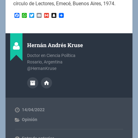
círculo de Lectores, Emecé, Buenos Aires, 1974.
Facebook
WhatsApp
Twitter
Email
Gmail
Snapchat
Hernán Andrés Kruse
Doctor en Ciencia Política
Rosario, Argentina
@HernanKruse
14/04/2022
Opinión