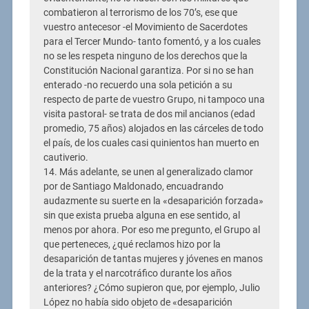
combatieron al terrorismo de los 70’s, ese que
vuestro antecesor -el Movimiento de Sacerdotes
para el Tercer Mundo- tanto fomentó, y a los cuales
no se les respeta ninguno de los derechos que la
Constitución Nacional garantiza. Por si no se han
enterado -no recuerdo una sola petición a su
respecto de parte de vuestro Grupo, ni tampoco una
visita pastoral- se trata de dos mil ancianos (edad
promedio, 75 años) alojados en las cárceles de todo
el país, de los cuales casi quinientos han muerto en
cautiverio.
14. Más adelante, se unen al generalizado clamor
por de Santiago Maldonado, encuadrando
audazmente su suerte en la «desaparición forzada»
sin que exista prueba alguna en ese sentido, al
menos por ahora. Por eso me pregunto, el Grupo al
que perteneces, ¿qué reclamos hizo por la
desaparición de tantas mujeres y jóvenes en manos
de la trata y el narcotráfico durante los años
anteriores? ¿Cómo supieron que, por ejemplo, Julio
López no había sido objeto de «desaparición