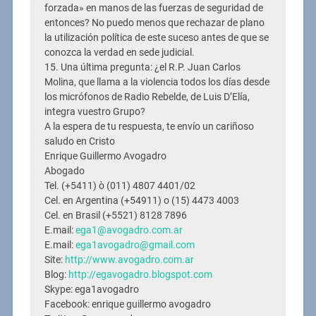
forzada» en manos de las fuerzas de seguridad de
entonces? No puedo menos que rechazar de plano
la utilización política de este suceso antes de que se
conozca la verdad en sede judicial.
15. Una última pregunta: ¿el R.P. Juan Carlos
Molina, que llama a la violencia todos los días desde
los micrófonos de Radio Rebelde, de Luis D’Elía,
integra vuestro Grupo?
A la espera de tu respuesta, te envío un cariñoso
saludo en Cristo
Enrique Guillermo Avogadro
Abogado
Tel. (+5411) ò (011) 4807 4401/02
Cel. en Argentina (+54911) o (15) 4473 4003
Cel. en Brasil (+5521) 8128 7896
E.mail:
ega1@avogadro.com.ar
E.mail:
ega1avogadro@gmail.com
Site:
http://www.avogadro.com.ar
Blog:
http://egavogadro.blogspot.com
Skype: ega1avogadro
Facebook: enrique guillermo avogadro