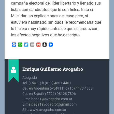
campaña electoral del líder libertario y llenado sus
listas con candidatos que le son fieles. Está en
Milei dar las explicaciones del caso pero, si
estuviera habilitado, sin duda le recomendaría que
lo hiciera muy rápido, antes de que se produzcan
los efectos negativos que he descripto.
Facebook
WhatsApp
Twitter
Email
Gmail
Snapchat
Enrique Guillermo Avogadro
Abogado
Tel. (+5411) ò (011) 4807 4401
Cel. en Argentina (+54911) o (15) 4473 4003
Cel. en Brasil (+5521) 98128 7896
E.mail: ega1@avogadro.com.ar
E.mail: ega1avogadro@gmail.com
Site: www.avogadro.com.ar