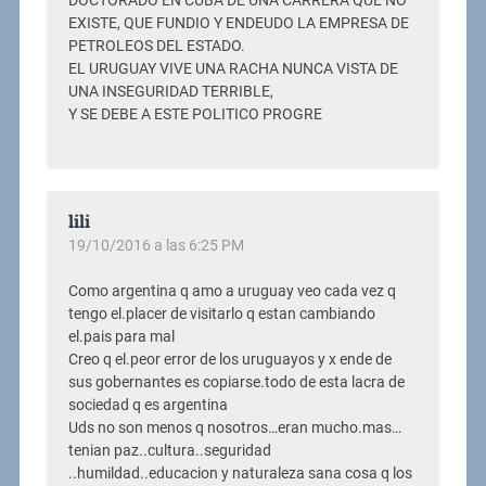
DOCTORADO EN CUBA DE UNA CARRERA QUE NO
EXISTE, QUE FUNDIO Y ENDEUDO LA EMPRESA DE
PETROLEOS DEL ESTADO.
EL URUGUAY VIVE UNA RACHA NUNCA VISTA DE
UNA INSEGURIDAD TERRIBLE,
Y SE DEBE A ESTE POLITICO PROGRE
lili
19/10/2016 a las 6:25 PM
Como argentina q amo a uruguay veo cada vez q
tengo el.placer de visitarlo q estan cambiando
el.pais para mal
Creo q el.peor error de los uruguayos y x ende de
sus gobernantes es copiarse.todo de esta lacra de
sociedad q es argentina
Uds no son menos q nosotros…eran mucho.mas…
tenian paz..cultura..seguridad
..humildad..educacion y naturaleza sana cosa q los