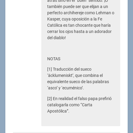
atrás sino en el “buen” sentido. ¡O
también puede ser que elijan a un
perfecto archihereje como Lehman o
Kasper, cuya oposición a la Fe
Católica es tan chocante que haría
cerrar los ojos hasta a un adorador
del diablo!
NOTAS
[1] Traducción del sueco
‘äcklumeniskt’, que combina el
equivalente sueco de las palabras
‘asco’ y ‘ecuménico’.
[2] En realidad el falso papa prefirió
catalogarla como “Carta
Apostólica”.