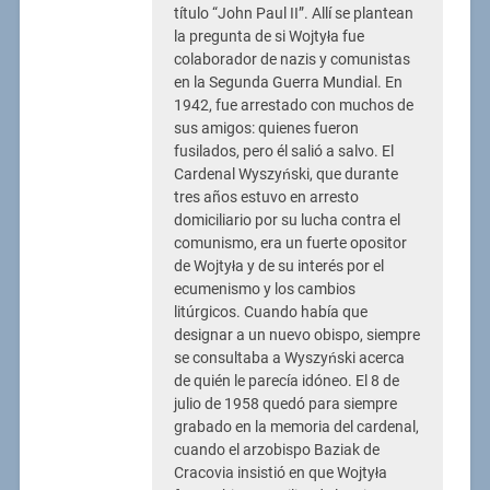
título “John Paul II”. Allí se plantean
la pregunta de si Wojtyła fue
colaborador de nazis y comunistas
en la Segunda Guerra Mundial. En
1942, fue arrestado con muchos de
sus amigos: quienes fueron
fusilados, pero él salió a salvo. El
Cardenal Wyszyński, que durante
tres años estuvo en arresto
domiciliario por su lucha contra el
comunismo, era un fuerte opositor
de Wojtyła y de su interés por el
ecumenismo y los cambios
litúrgicos. Cuando había que
designar a un nuevo obispo, siempre
se consultaba a Wyszyński acerca
de quién le parecía idóneo. El 8 de
julio de 1958 quedó para siempre
grabado en la memoria del cardenal,
cuando el arzobispo Baziak de
Cracovia insistió en que Wojtyła