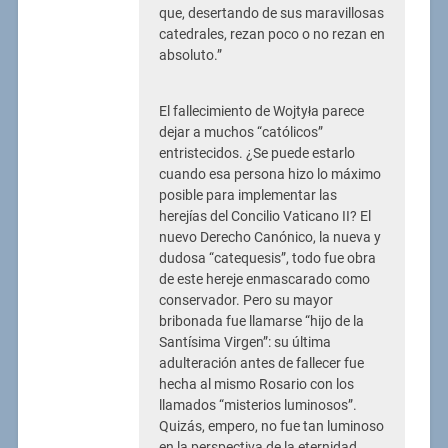
que, desertando de sus maravillosas
catedrales, rezan poco o no rezan en
absoluto.”
El fallecimiento de Wojtyła parece
dejar a muchos “católicos”
entristecidos. ¿Se puede estarlo
cuando esa persona hizo lo máximo
posible para implementar las
herejías del Concilio Vaticano II? El
nuevo Derecho Canónico, la nueva y
dudosa “catequesis”, todo fue obra
de este hereje enmascarado como
conservador. Pero su mayor
bribonada fue llamarse “hijo de la
Santísima Virgen”: su última
adulteración antes de fallecer fue
hecha al mismo Rosario con los
llamados “misterios luminosos”.
Quizás, empero, no fue tan luminoso
en la perspectiva de la eternidad