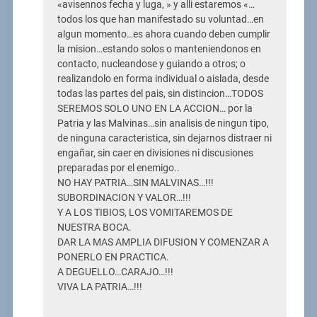
«avisennos fecha y luga, » y alli estaremos «…
todos los que han manifestado su voluntad…en
algun momento…es ahora cuando deben cumplir
la mision…estando solos o manteniendonos en
contacto, nucleandose y guiando a otros; o
realizandolo en forma individual o aislada, desde
todas las partes del pais, sin distincion…TODOS
SEREMOS SOLO UNO EN LA ACCION… por la
Patria y las Malvinas…sin analisis de ningun tipo,
de ninguna caracteristica, sin dejarnos distraer ni
engañar, sin caer en divisiones ni discusiones
preparadas por el enemigo..
NO HAY PATRIA…SIN MALVINAS…!!!
SUBORDINACION Y VALOR…!!!
Y A LOS TIBIOS, LOS VOMITAREMOS DE
NUESTRA BOCA.
DAR LA MAS AMPLIA DIFUSION Y COMENZAR A
PONERLO EN PRACTICA.
A DEGUELLO…CARAJO…!!!
VIVA LA PATRIA…!!!