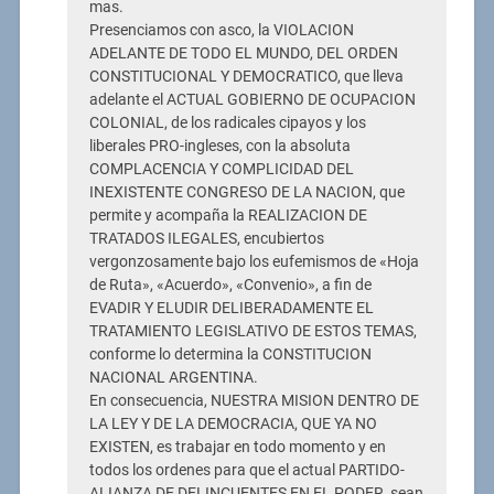
mas.
Presenciamos con asco, la VIOLACION
ADELANTE DE TODO EL MUNDO, DEL ORDEN
CONSTITUCIONAL Y DEMOCRATICO, que lleva
adelante el ACTUAL GOBIERNO DE OCUPACION
COLONIAL, de los radicales cipayos y los
liberales PRO-ingleses, con la absoluta
COMPLACENCIA Y COMPLICIDAD DEL
INEXISTENTE CONGRESO DE LA NACION, que
permite y acompaña la REALIZACION DE
TRATADOS ILEGALES, encubiertos
vergonzosamente bajo los eufemismos de «Hoja
de Ruta», «Acuerdo», «Convenio», a fin de
EVADIR Y ELUDIR DELIBERADAMENTE EL
TRATAMIENTO LEGISLATIVO DE ESTOS TEMAS,
conforme lo determina la CONSTITUCION
NACIONAL ARGENTINA.
En consecuencia, NUESTRA MISION DENTRO DE
LA LEY Y DE LA DEMOCRACIA, QUE YA NO
EXISTEN, es trabajar en todo momento y en
todos los ordenes para que el actual PARTIDO-
ALIANZA DE DELINCUENTES EN EL PODER, sean