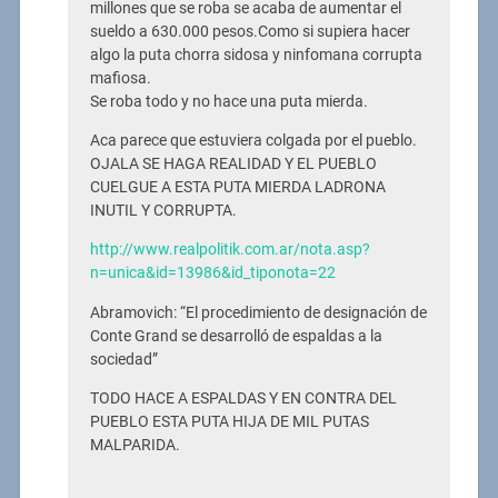
millones que se roba se acaba de aumentar el
sueldo a 630.000 pesos.Como si supiera hacer
algo la puta chorra sidosa y ninfomana corrupta
mafiosa.
Se roba todo y no hace una puta mierda.
Aca parece que estuviera colgada por el pueblo.
OJALA SE HAGA REALIDAD Y EL PUEBLO
CUELGUE A ESTA PUTA MIERDA LADRONA
INUTIL Y CORRUPTA.
http://www.realpolitik.com.ar/nota.asp?
n=unica&id=13986&id_tiponota=22
Abramovich: “El procedimiento de designación de
Conte Grand se desarrolló de espaldas a la
sociedad”
TODO HACE A ESPALDAS Y EN CONTRA DEL
PUEBLO ESTA PUTA HIJA DE MIL PUTAS
MALPARIDA.