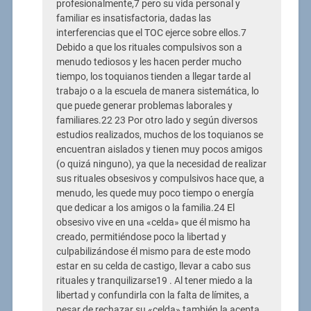
profesionalmente,7 pero su vida personal y
familiar es insatisfactoria, dadas las
interferencias que el TOC ejerce sobre ellos.7
Debido a que los rituales compulsivos son a
menudo tediosos y les hacen perder mucho
tiempo, los toquianos tienden a llegar tarde al
trabajo o a la escuela de manera sistemática, lo
que puede generar problemas laborales y
familiares.22 23 Por otro lado y según diversos
estudios realizados, muchos de los toquianos se
encuentran aislados y tienen muy pocos amigos
(o quizá ninguno), ya que la necesidad de realizar
sus rituales obsesivos y compulsivos hace que, a
menudo, les quede muy poco tiempo o energía
que dedicar a los amigos o la familia.24 El
obsesivo vive en una «celda» que él mismo ha
creado, permitiéndose poco la libertad y
culpabilizándose él mismo para de este modo
estar en su celda de castigo, llevar a cabo sus
rituales y tranquilizarse19 . Al tener miedo a la
libertad y confundirla con la falta de límites, a
pesar de rechazar su «celda» también la acepta