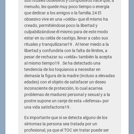
sus rituales obsesivos y compulsivos hace que, a
menudo, les quede muy poco tiempo o energía
que dedicar a los amigos o la familia.24 El
obsesivo vive en una «celda» que él mismo ha
creado, permitiéndose poco la libertad y
culpabilizándose él mismo para de este modo
estar en su celda de castigo, llevar a cabo sus
rituales y tranquilizarse19 . Al tener miedo a la
libertad y confundirla con la falta de límites, a
pesar de rechazar su «celda» también la acepta
al mismo tiempo19 . Se ha detectado una
tendencia de los toquianos a necesitar en
demasía la figura de la madre (incluso a elevadas
edades) con el objeto de satisfacer un deseo
inconsciente de protección, lo cual acarrea
problemas de madurez personal y sexual y a la
postre supone un canje de esta «defensa» por
una vida satisfactoria19 .
Es importante que si se detecta alguno de los
síntomas la persona sea tratada por un
profesional, ya que el TOC sin tratar puede ser