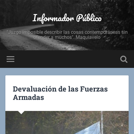
Informador Público
"Juzgo imposible describir las cosas contemporáneas sin
ofender a muchos". Maquiavelo
Devaluación de las Fuerzas
Armadas