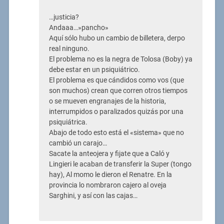
…justicia?
Andaaa…»pancho»
Aquí sólo hubo un cambio de billetera, derpo
real ninguno.
El problema no es la negra de Tolosa (Boby) ya
debe estar en un psiquiátrico.
El problema es que cándidos como vos (que
son muchos) crean que corren otros tiempos
o se mueven engranajes de la historia,
interrumpidos o paralizados quizás por una
psiquiátrica.
Abajo de todo esto está el «sistema» que no
cambió un carajo…
Sacate la anteojera y fijate que a Caló y
Lingieri le acaban de transferir la Super (tongo
hay), Al momo le dieron el Renatre. En la
provincia lo nombraron cajero al oveja
Sarghini, y así con las cajas…