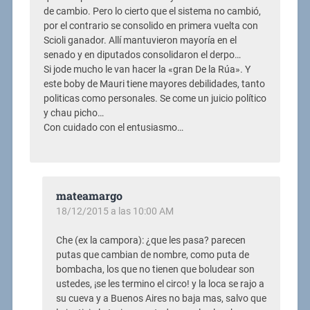
de cambio. Pero lo cierto que el sistema no cambió,
por el contrario se consolido en primera vuelta con
Scioli ganador. Allí mantuvieron mayoría en el
senado y en diputados consolidaron el derpo…
Si jode mucho le van hacer la «gran De la Rúa». Y
este boby de Mauri tiene mayores debilidades, tanto
politicas como personales. Se come un juicio político
y chau picho…
Con cuidado con el entusiasmo…
mateamargo
18/12/2015 a las 10:00 AM
Che (ex la campora): ¿que les pasa? parecen
putas que cambian de nombre, como puta de
bombacha, los que no tienen que boludear son
ustedes, ¡se les termino el circo! y la loca se rajo a
su cueva y a Buenos Aires no baja mas, salvo que