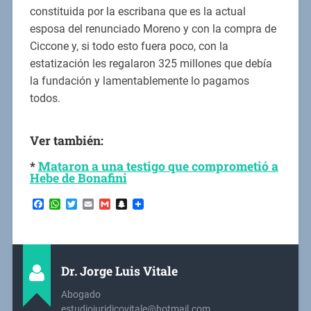
constituida por la escribana que es la actual
esposa del renunciado Moreno y con la compra de
Ciccone y, si todo esto fuera poco, con la
estatización les regalaron 325 millones que debía
la fundación y lamentablemente lo pagamos
todos.
Ver también:
*
Mataron a una testigo que comprometió a
Hebe de Bonafini
Facebook
WhatsApp
Twitter
Email
Gmail
Snapchat
Dr. Jorge Luis Vitale
Abogado
estudiojuridicovitale@hotmail.com