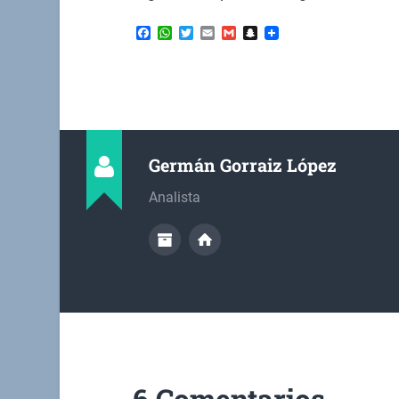
Facebook
WhatsApp
Twitter
Email
Gmail
Snapchat
Germán Gorraiz López
Analista
6 Comentarios