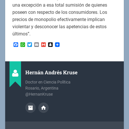
una excepción a esa total sumisión de quienes
poseen con respecto de los consumidores. Los
precios de monopolio efectivamente implican
violentar y desconocer las apetencias de estos
últimos”.
Facebook
WhatsApp
Twitter
Email
Gmail
Snapchat
Hernán Andrés Kruse
Doctor en Ciencia Política
Rosario, Argentina
@HernanKruse