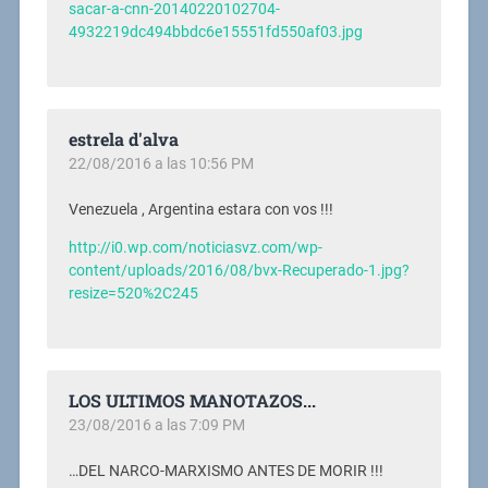
sacar-a-cnn-20140220102704-
4932219dc494bbdc6e15551fd550af03.jpg
estrela d'alva
22/08/2016 a las 10:56 PM
Venezuela , Argentina estara con vos !!!
http://i0.wp.com/noticiasvz.com/wp-
content/uploads/2016/08/bvx-Recuperado-1.jpg?
resize=520%2C245
LOS ULTIMOS MANOTAZOS...
23/08/2016 a las 7:09 PM
…DEL NARCO-MARXISMO ANTES DE MORIR !!!