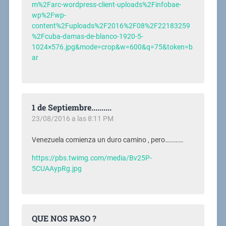
m%2Farc-wordpress-client-uploads%2Finfobae-
wp%2Fwp-
content%2Fuploads%2F2016%2F08%2F22183259
%2Fcuba-damas-de-blanco-1920-5-
1024×576.jpg&mode=crop&w=600&q=75&token=b
ar
1 de Septiembre..........
23/08/2016 a las 8:11 PM
Venezuela comienza un duro camino , pero…………
https://pbs.twimg.com/media/Bv25P-
5CUAAypRg.jpg
QUE NOS PASO ?