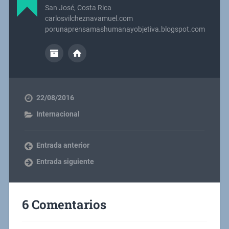
San José, Costa Rica
carlosvilcheznavamuel.com
porunaprensamashumanayobjetiva.blogspot.com
22/08/2016
Internacional
Entrada anterior
Entrada siguiente
6 Comentarios