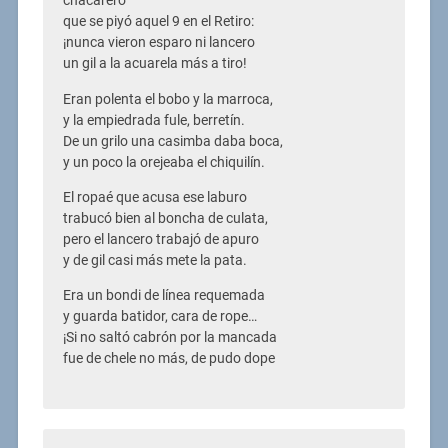
chacarero
que se piyó aquel 9 en el Retiro:
¡nunca vieron esparo ni lancero
un gil a la acuarela más a tiro!
Eran polenta el bobo y la marroca,
y la empiedrada fule, berretín.
De un grilo una casimba daba boca,
y un poco la orejeaba el chiquilín.
El ropaé que acusa ese laburo
trabucó bien al boncha de culata,
pero el lancero trabajó de apuro
y de gil casi más mete la pata.
Era un bondi de línea requemada
y guarda batidor, cara de rope…
¡Si no saltó cabrón por la mancada
fue de chele no más, de pudo dope