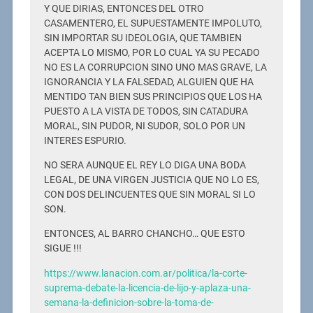
Y QUE DIRIAS, ENTONCES DEL OTRO
CASAMENTERO, EL SUPUESTAMENTE IMPOLUTO,
SIN IMPORTAR SU IDEOLOGIA, QUE TAMBIEN
ACEPTA LO MISMO, POR LO CUAL YA SU PECADO
NO ES LA CORRUPCION SINO UNO MAS GRAVE, LA
IGNORANCIA Y LA FALSEDAD, ALGUIEN QUE HA
MENTIDO TAN BIEN SUS PRINCIPIOS QUE LOS HA
PUESTO A LA VISTA DE TODOS, SIN CATADURA
MORAL, SIN PUDOR, NI SUDOR, SOLO POR UN
INTERES ESPURIO.
NO SERA AUNQUE EL REY LO DIGA UNA BODA
LEGAL, DE UNA VIRGEN JUSTICIA QUE NO LO ES,
CON DOS DELINCUENTES QUE SIN MORAL SI LO
SON.
ENTONCES, AL BARRO CHANCHO… QUE ESTO
SIGUE !!!
https://www.lanacion.com.ar/politica/la-corte-
suprema-debate-la-licencia-de-lijo-y-aplaza-una-
semana-la-definicion-sobre-la-toma-de-