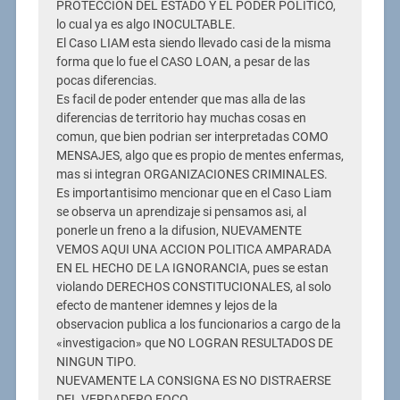
PROTECCION DEL ESTADO Y EL PODER POLITICO,
lo cual ya es algo INOCULTABLE.
El Caso LIAM esta siendo llevado casi de la misma
forma que lo fue el CASO LOAN, a pesar de las
pocas diferencias.
Es facil de poder entender que mas alla de las
diferencias de territorio hay muchas cosas en
comun, que bien podrian ser interpretadas COMO
MENSAJES, algo que es propio de mentes enfermas,
mas si integran ORGANIZACIONES CRIMINALES.
Es importantisimo mencionar que en el Caso Liam
se observa un aprendizaje si pensamos asi, al
ponerle un freno a la difusion, NUEVAMENTE
VEMOS AQUI UNA ACCION POLITICA AMPARADA
EN EL HECHO DE LA IGNORANCIA, pues se estan
violando DERECHOS CONSTITUCIONALES, al solo
efecto de mantener idemnes y lejos de la
observacion publica a los funcionarios a cargo de la
«investigacion» que NO LOGRAN RESULTADOS DE
NINGUN TIPO.
NUEVAMENTE LA CONSIGNA ES NO DISTRAERSE
DEL VERDADERO FOCO.